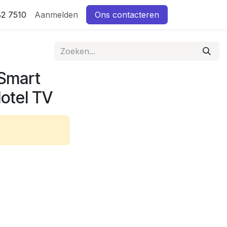
82 7510
Aanmelden
Ons contacteren
 Smart
otel TV