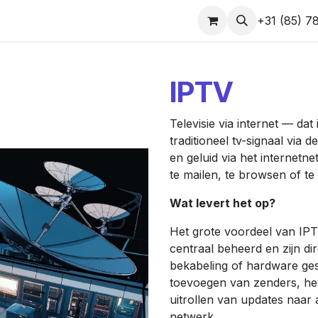
op
Contact
Support
+31 (85) 7
IPTV
Televisie via internet — da
traditioneel tv-signaal via
en geluid via het internetn
te mailen, te browsen of te
Wat levert het op?
Het grote voordeel van IPTV
centraal beheerd en zijn d
bekabeling of hardware ges
toevoegen van zenders, het
uitrollen van updates naar a
netwerk.