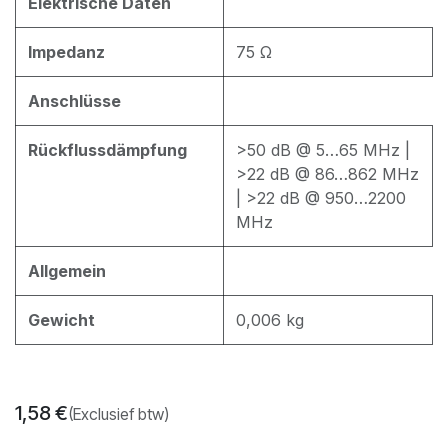
Elektrische Daten
Impedanz
75 Ω
Anschlüsse
Rückflussdämpfung
>50 dB @ 5…65 MHz |
>22 dB @ 86…862 MHz
| >22 dB @ 950…2200
MHz
Allgemein
Gewicht
0,006 kg
1,58
€
(Exclusief btw)