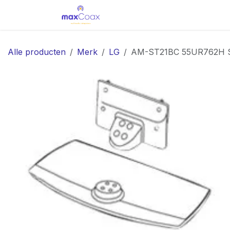
Overslaan naar inhoud
Home
Oplossingen
Sh
Alle producten
Merk
LG
AM-ST21BC 55UR762H 