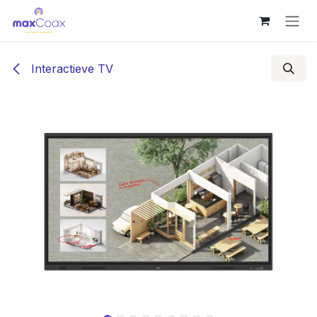
Overslaan naar inhoud
Interactieve TV