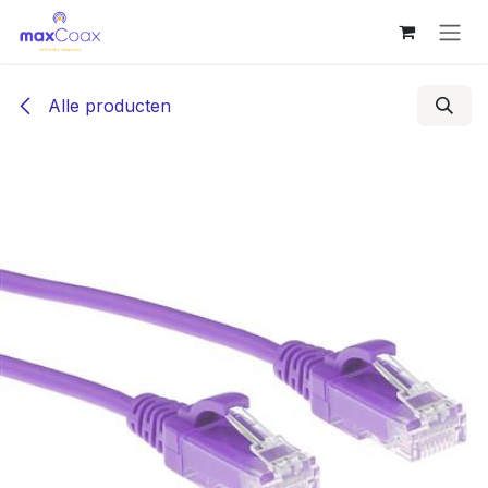
Overslaan naar inhoud
Alle producten